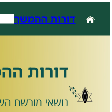
לדלג
דורות ההמשך
לתוכן
אודות
א
דורות הה
נושאי מורשת השו