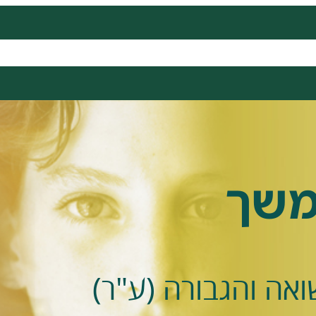
ירועים ופעילויות
סרטים והרצאות
מידעון וכתבות
אר
משך
אה והגבורה (ע"ר)