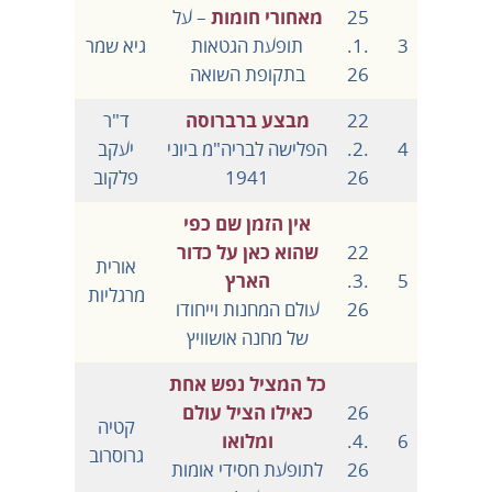
25
מאחורי חומות
– על
3
.1.
תופעת הגטאות
גיא שמר
26
בתקופת השואה
22
מבצע ברברוסה
ד"ר
4
.2.
הפלישה לבריה"מ ביוני
יעקב
26
1941
פלקוב
אין הזמן שם כפי
22
שהוא כאן על כדור
אורית
5
.3.
הארץ
מרגליות
26
עולם המחנות וייחודו
של מחנה אושוויץ
כל המציל נפש אחת
26
כאילו הציל עולם
קטיה
6
.4.
ומלואו
גרוסרוב
26
לתופעת חסידי אומות