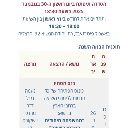
הסדרה תיפתח ביום ראשון ה-30 בנובמבר
2025 בשעה 18:30
ותתקיים אחת לחודש
בימי ראשון
בין השעות
18:00 – 19:30
באשכול פיס "זאב", רח' יהודה הנשיא 92, הרצליה
תוכנית הבמה השנה:
מ
ת
פג
אר
נושא / הרצאה
מרצה
ש
יך
כנס הסתיו
כינוס הפתיחה של כל
נעמה
הבמות ללימודי השואה
גליל
ברחבי הארץ
ד"ר
כנ
26
בנושא:
מרדכי
ס
.1
"המשפחה היהודית
יושקובס
ה