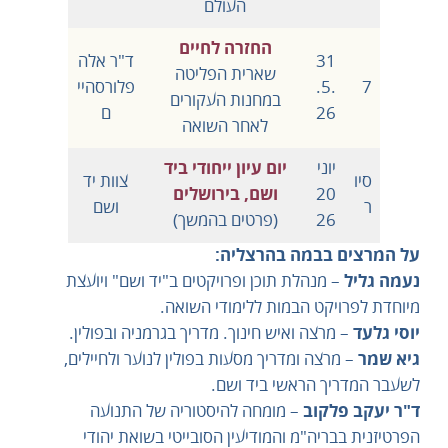
העולם
החזרה לחיים
31
ד"ר אלה
שארית הפליטה
7
.5.
פלורסהיי
במחנות העקורים
26
ם
לאחר השואה
יוני
יום עיון ייחודי ביד
סיו
צוות יד
20
ושם, בירושלים
ר
ושם
26
(פרטים בהמשך)
על המרצים בבמה בהרצליה:
נעמה גליל
– מנהלת תוכן ופרויקטים ב"יד ושם" ויועצת
מיוחדת לפרויקט הבמות ללימודי השואה.
יוסי גלעד
– מרצה ואיש חינוך. מדריך בגרמניה ובפולין.
גיא שמר
– מרצה ומדריך מסעות בפולין לנוער ולחיילים,
לשעבר המדריך הראשי ביד ושם.
ד"ר יעקב פלקוב
– מומחה להיסטוריה של התנועה
הפרטיזנית בבריה"מ והמודיעין הסובייטי בשואת יהודי