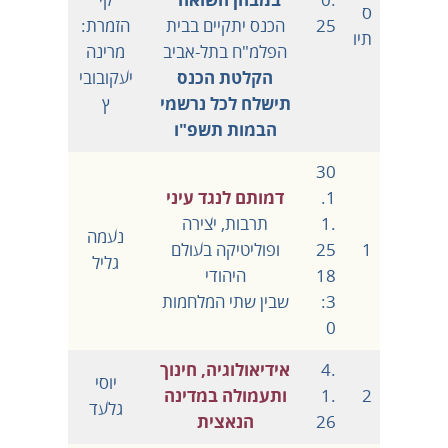
0.
במבחן השואה"
קי
ס
25
הכנס יתקיים בבית
הזמרת:
תיו
הפלמ"ח בתל-אביב
מרינה
הקלטת הכנס
יעקובובי
תישלח לכל נרשמי
ץ
הבמות תשפ"ו
30
.1
דמותם לנגד עיני
1.
תרבות, יצירה
נעמה
1
25
ופוליטיקה בעולם
גליל
18
היהודי
:3
שבין שתי המלחמות
0
4.
אידיאולוגיה, חינוך
יוסי
2
1.
ותעמולה במדינה
גלעד
26
הנאצית