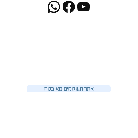
WhatsApp
Facebook
YouTube
אתר תשלומים מאובטח
אתר הנצחה
דף הבית
»
מידעון וכתבות
»
מידעון אפריל 2020
צרו קשר
דוא"ל –
amuta@dorot-hemshech.org.il
טלפון – 054-4407111